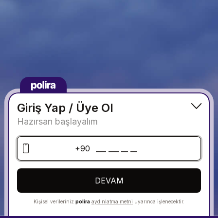
Giriş Yap / Üye Ol
Hazırsan başlayalım
+90
DEVAM
Kişisel verileriniz
polira
aydınlatma metni
uyarınca işlenecektir.